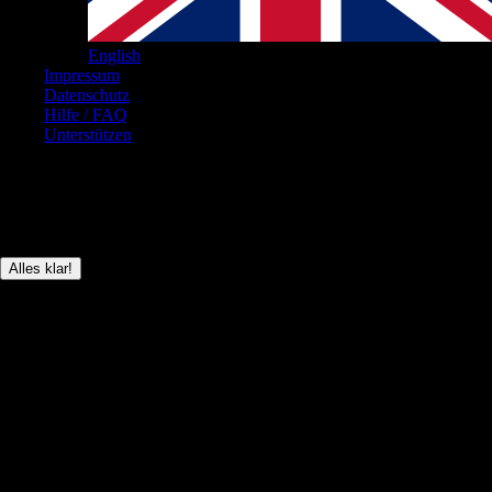
English
Impressum
Datenschutz
Hilfe / FAQ
Unterstützen
© Brickboard 2026
Diese Seite verwendet nur technisch notwendige Cookies, um das
Anmelden der User zu ermöglichen.
Alles klar!