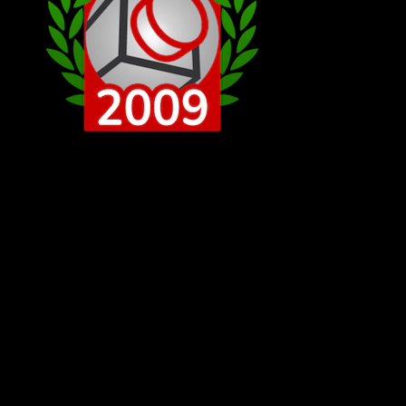
Steinerei Preisträger 2009
Mitglied seit
12.11.2006
am 19.08.2024 11:44
, bearbeitet am 19.08.2024 13:23
Der Sommer ist noch NICHT vorbei! Die OliAG hat ein Fan
Brickfilm von meiner Musikfreundin Lika Doss von Ihren Song
Sommer (I‘m in Love) in Brickfilm Version verfilmt habe. :)
Dieser Musik Brickfilm wurde in 1 Woche gedreht und
geschnitten!