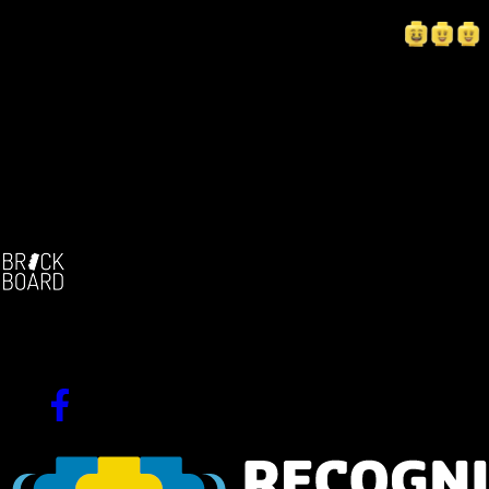
Vielen Dank an meine Musikfreundin Lika Doss dass ich mit
Ihrer Erlaubnis als Brickfilm Version verfilmen darf!
https://youtu.be/x7IaMmBAtmM?si=7pinb4GxDd3U8UIT
LG
Oli-AG
Die deutschsprachige Brickfilm-Community
Seit 2004!