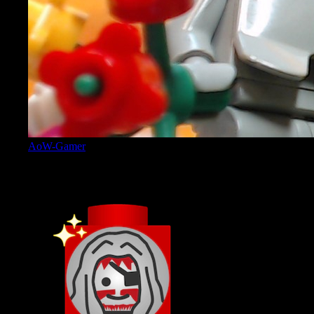
AoW-Gamer
Administrator