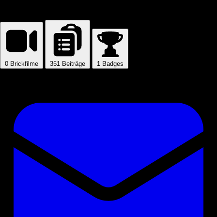
Brick Studio
0
Brickfilme
351
Beiträge
1
Badges