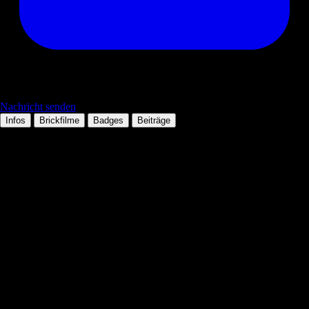
Nachricht senden
Infos
Brickfilme
Badges
Beiträge
Persönliche Daten
Tätigkeit:
Mitglied seit:
08.08.2007
Wohnort:
Technologien