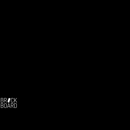
Facebook:
-
Die deutschsprachige Brickfilm-Community
Seit 2004!