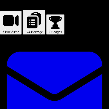
Brickwizzard
7
Brickfilme
174
Beiträge
2
Badges