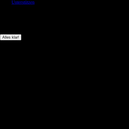
Unterstützen
© Brickboard 2026
Diese Seite verwendet nur technisch notwendige Cookies, um das
Anmelden der User zu ermöglichen.
Alles klar!