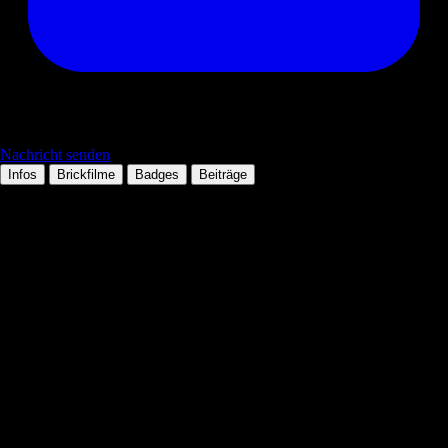
Nachricht senden
Infos
Brickfilme
Badges
Beiträge
Persönliche Daten
Tätigkeit:
Lernen ;)
Mitglied seit:
07.05.2012
Wohnort:
neverland
Technologien