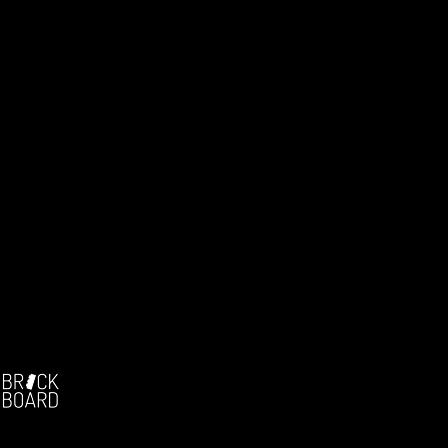
Facebook:
-
Die deutschsprachige Brickfilm-Community