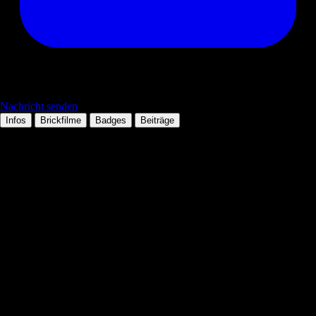
Nachricht senden
Infos
Brickfilme
Badges
Beiträge
Persönliche Daten
Tätigkeit:
Mitglied seit:
08.12.2012
Wohnort:
Technologien