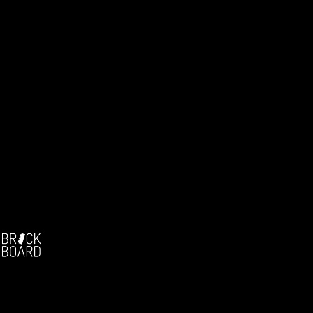
Facebook:
-
Die deutschsprachige Brickfilm-Community
Seit 2004!