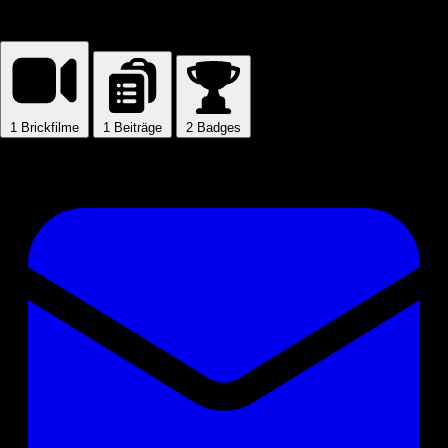
daFunny
1
Brickfilme
1
Beiträge
2
Badges