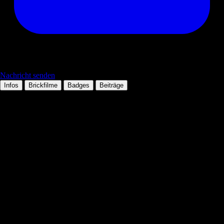
Nachricht senden
Infos
Brickfilme
Badges
Beiträge
Persönliche Daten
Tätigkeit:
Mitglied seit:
07.06.2006
Wohnort:
Technologien