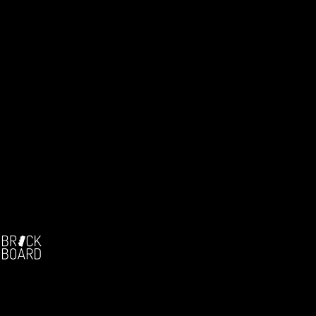
Facebook:
-
Die deutschsprachige Brickfilm-Community
Seit 2004!