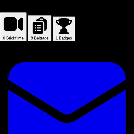
marco563
0
Brickfilme
8
Beiträge
1
Badges