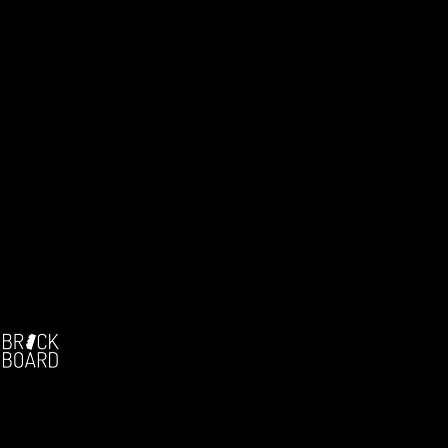
Facebook:
-
Die deutschsprachige Brickfilm-Community
Seit 2004!