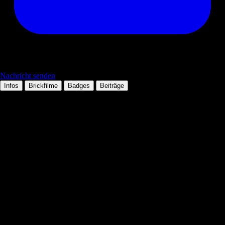
Nachricht senden
Infos
Brickfilme
Badges
Beiträge
Persönliche Daten
Tätigkeit:
Mitglied seit:
22.07.2009
Wohnort:
Technologien