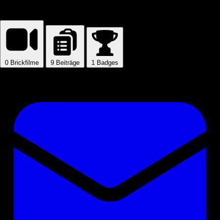
panta
0
Brickfilme
9
Beiträge
1
Badges