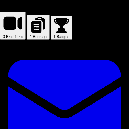
PbE Man
0
Brickfilme
1
Beiträge
1
Badges