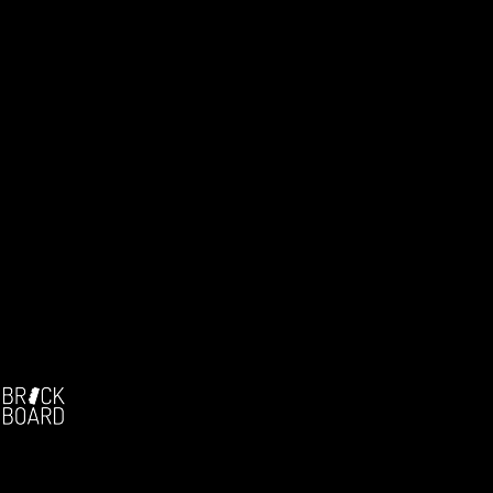
Facebook:
-
Die deutschsprachige Brickfilm-Community