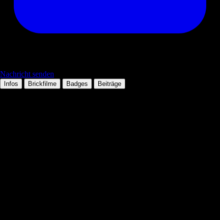
Nachricht senden
Infos
Brickfilme
Badges
Beiträge
Persönliche Daten
Tätigkeit:
Schüler/Regie führung
Mitglied seit:
11.10.2006
Wohnort:
Technologien