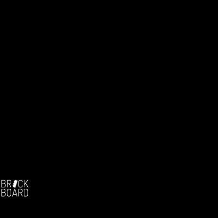
Facebook:
-
Die deutschsprachige Brickfilm-Community