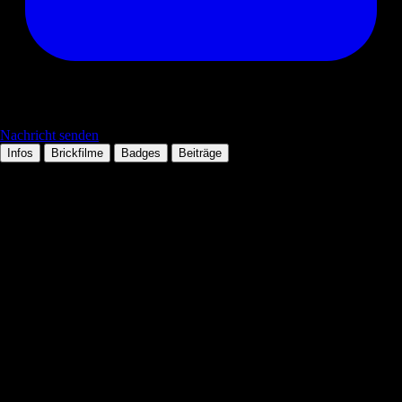
Nachricht senden
Infos
Brickfilme
Badges
Beiträge
Persönliche Daten
Tätigkeit:
noch gar nichts...
Mitglied seit:
14.11.2009
Wohnort:
Bad Harzburg
Technologien