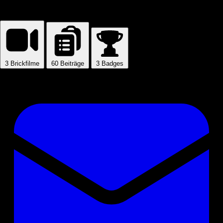
TJB1995
3
Brickfilme
60
Beiträge
3
Badges