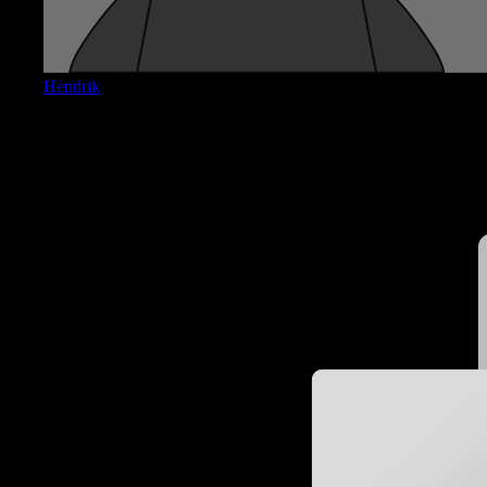
Hendrik