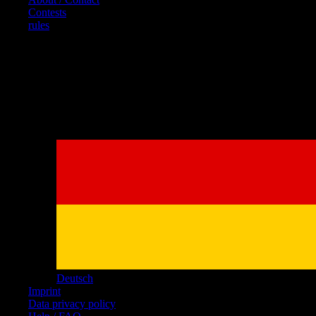
Contests
rules
References
Deutsch
Imprint
Data privacy policy