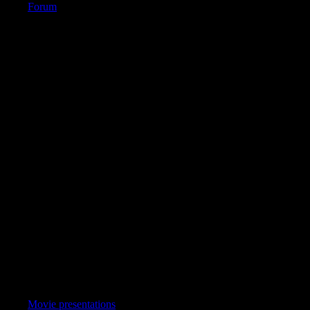
Forum
Movie presentations