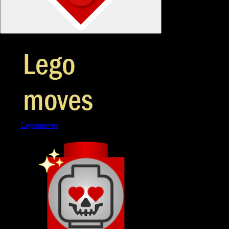
1
Legomoves