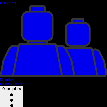
Brickfilms
Members
Login
Register
Open options