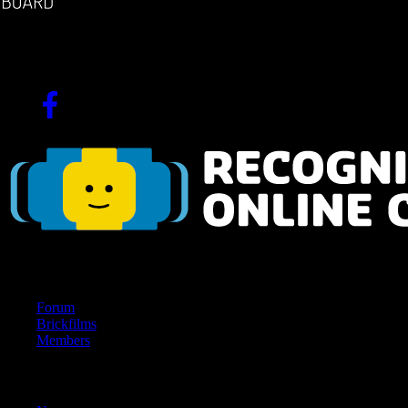
The german brickfilm community
Since 2004!
Navigation
Forum
Brickfilms
Members
Content