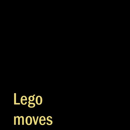
Easter Vacation
Categories
Easter
Comedy
Release date
03.04.2026
Authors