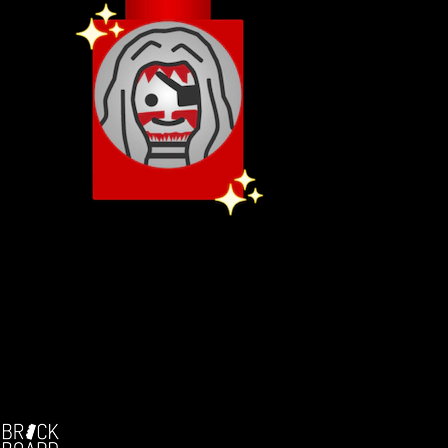
GÖTTLICH!!!
Member since
21.01.2010
at 23.05.2026 18:48
Osterhase schmeißt jetzt sehr gut dosiert die Prügel naus!