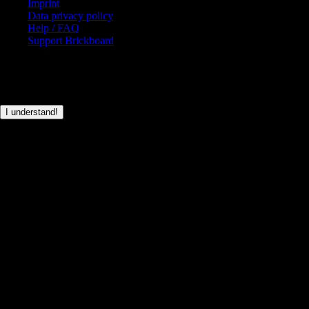
Imprint
Data privacy policy
Help / FAQ
Support Brickboard
© Brickboard 2026
This page only uses basic cookies for the login functionality.
I understand!