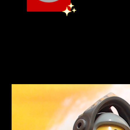
We live again!
Member since
24.12.2022
at 03.04.2026 12:31
i​ch hoffe, ihr hattet allesamt einen guten Start ins Jahr 2026. Hier
ist ein neuer Teil der Holiday Chronicles.Erstellt für ​das
Brickboard Osterfest 2026​