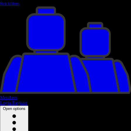
Brickfilms
Members
Login
Register
Open options