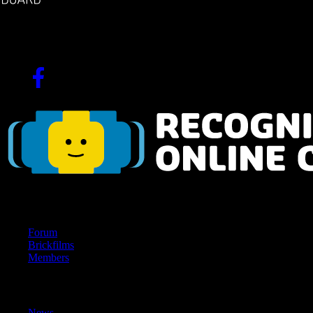
The german brickfilm community
Since 2004!
Navigation
Forum
Brickfilms
Members
Content
News