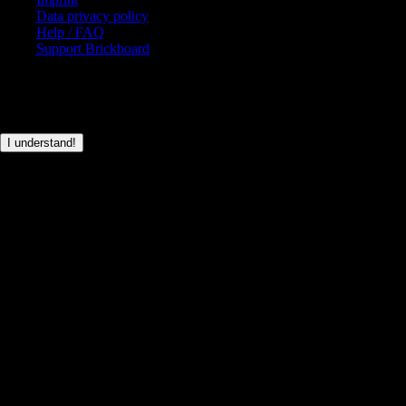
Data privacy policy
Help / FAQ
Support Brickboard
© Brickboard 2026
This page only uses basic cookies for the login functionality.
I understand!