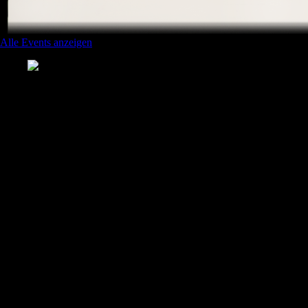
Alle Events anzeigen
Ein Brickboard Event
Die Steinerei - Unser größtes Community
Event
Seit 2005 bringt die Brickboard-Community die besten Brickfilme
einmal im Jahr auf die große Kinoleinwand. Das älteste
Brickfilmfestival im deutschsprachigen Raum wird von Mitgliedern
dieses Boards organisiert, moderiert und getragen.
22
Ausgaben seit 2005
400+
Extra erstellte Filme
17+
Verschiedene Organisatoren