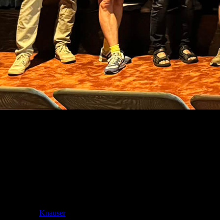
News
Das Brickboard präsentiert: Die Steinerei
2026
Das Brickboard präsentiert: Die Steinerei 2026 – Das ultimative
Brickfilm-Festival bringt die kreativsten Klemmbaustein-Filme des
Jahres auf die große Kinoleinwand in Detmold.
verfasst von
Knauser