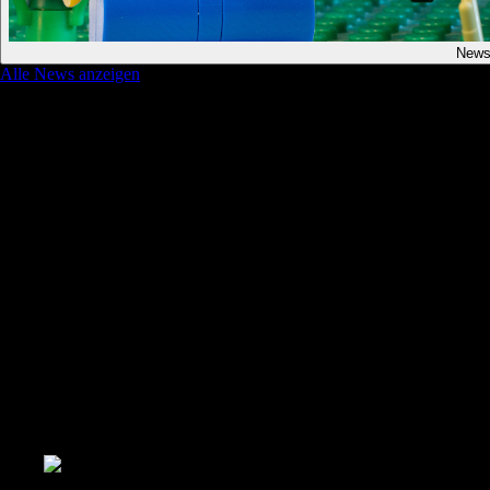
New
Alle News anzeigen
Brickboard - Die deutsche Brickfilm
Community
Das Brickboard ist die deutschsprachige Community für
Brickfilmer*innen und alle, die Stop-Motion mit Klemmbausteinen
entdecken möchten. Hier präsentieren wir unsere Filme, teilen Wissen
und Erfahrungen, organisieren Wettbewerbe und Events und bringen
die Szene online wie offline zusammen.
Brick|film
['brɪkfɪlm], der; -s, -e
Animationsfilm in Stop-Motion-Technik, gedreht mit Lego® und
anderem Klicksteinmaterial.
Brick|board
['brɪkbɔːd], das; -s
DIE deutschsprachige Community-Seite für alle, die Brickfilme
machen, und für alle, die es werden wollen.
Brickboard-Shirts gehören zur Grundausstattung.